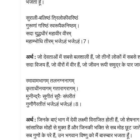
भजता हूँ।
सुराली-बलिष्ठं त्रिलोकीवरिष्ठं
गुरूणां गरिष्ठं स्वरूपैकनिष्ठम्।
सदा युद्धधीरं महावीर वीरम्
महाम्भोधि तीरम् भजेऽहं भजेऽहं।7।
अर्थ :
जो देवताओं में सबसे बलशाली हैं, जो तीनों लोकों में सबसे श्रेष
सदा विजय हैं, जो वीरों में वीर हैं, जो जीवन रूपी समुद्र के पार जा
रमावामभागम् तलनग्ननागम्
कृताधीनयागम् गतारागरागम्।
मुनीन्द्रैः सुगीतं सुरैः संपरीतं
गुणौगैरतीतं भजेऽहं भजेऽहं।8।
अर्थ :
जिनके बाएं भाग में देवी लक्ष्मी विराजित होती हैं, जो शेषनाग
सांसारिक मोहों से मुक्त हैं और जिनकी भक्ति से सब मोह छूट जाते 
सब गुणों के परे हैं, उन भगवान विष्णु को मैं बारम्बार भजता हूँ।