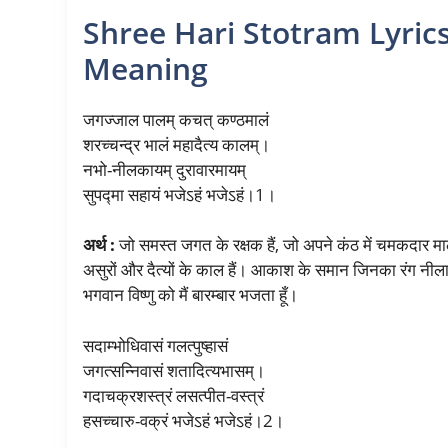
Shree Hari Stotram Lyrics 
Meaning
जगज्जाल पालम् कचत् कण्ठमालं
शरच्चन्द्र भालं महादैत्य कालम्।
नभो-नीलकायम् दुरावारमायम्
सुपद्मा सहायं भजेऽहं भजेऽहं।1।
अर्थ :
जो समस्त जगत के रक्षक हैं, जो अपने कंठ में चमकदार मा
असुरों और दैत्यों के काल हैं। आकाश के समान जिनका रंग नीला है,
भगवान विष्णु को मैं बारम्बार भजता हूँ।
सदाम्भोधिवासं गलत्पुष्हासं
जगत्सन्निवासं शतादित्यभासम्।
गदाचक्रशस्त्रं लसत्पीत-वस्त्रं
हसच्चारु-वक्रं भजेऽहं भजेऽहं।2।