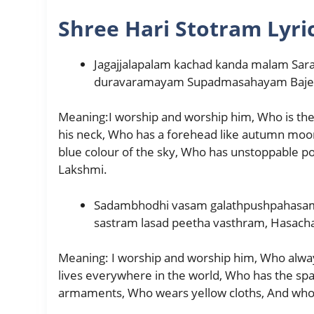
Shree Hari Stotram
Lyri
Jagajjalapalam kachad kanda malam S
duravaramayam Supadmasahayam Baje
Meaning:I worship and worship him, Who is the
his neck, Who has a forehead like autumn moon
blue colour of the sky, Who has unstoppable po
Lakshmi.
Sadambhodhi vasam galathpushpahasam
sastram lasad peetha vasthram, Hasach
Meaning: I worship and worship him, Who always
lives everywhere in the world, Who has the sp
armaments, Who wears yellow cloths, And who 