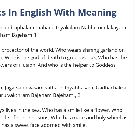
cs
In English With Meaning
arahandraphalam mahadaithyakalam Nabho neelakayam
ham Bajeham.1
 protector of the world, Who wears shining garland on
, Who is the god of death to great asuras, Who has the
wers of illusion, And who is the helper to Goddess
, Jagatsannivasam sathadhithyabhasam, Gadhachakra
aru vakthram Bajeham Bajeham., 2
 lives in the sea, Who has a smile like a flower, Who
arkle of hundred suns, Who has mace and holy wheel as
has a sweet face adorned with smile.