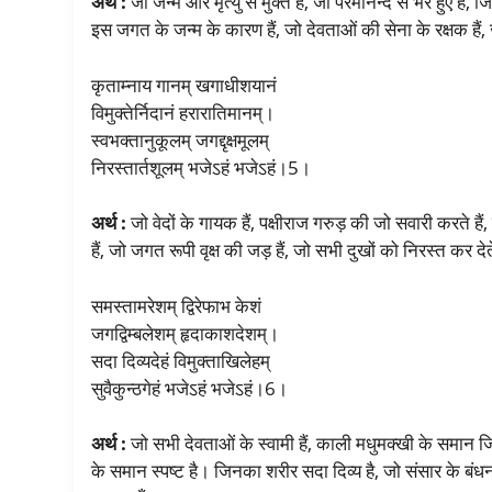
अर्थ :
जो जन्म और मृत्यु से मुक्त हैं, जो परमानन्द से भरे हुए है
इस जगत के जन्म के कारण हैं, जो देवताओं की सेना के रक्षक हैं, जो
कृताम्नाय गानम् खगाधीशयानं
विमुक्तेर्निदानं हरारातिमानम्।
स्वभक्तानुकूलम् जगद्दृक्षमूलम्
निरस्तार्तशूलम् भजेऽहं भजेऽहं।5।
अर्थ :
जो वेदों के गायक हैं, पक्षीराज गरुड़ की जो सवारी करते हैं,
हैं, जो जगत रूपी वृक्ष की जड़ हैं, जो सभी दुखों को निरस्त कर देत
समस्तामरेशम् द्विरेफाभ केशं
जगद्विम्बलेशम् हृदाकाशदेशम्।
सदा दिव्यदेहं विमुक्ताखिलेहम्
सुवैकुन्ठगेहं भजेऽहं भजेऽहं।6।
अर्थ :
जो सभी देवताओं के स्वामी हैं, काली मधुमक्खी के समान ज
के समान स्पष्ट है। जिनका शरीर सदा दिव्य है, जो संसार के बंधनों 