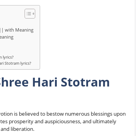
त || with Meaning
meaning
 lyrics?
ri Stotram lyrics?
Shree Hari Stotram
evotion is believed to bestow numerous blessings upon
vites prosperity and auspiciousness, and ultimately
and liberation.