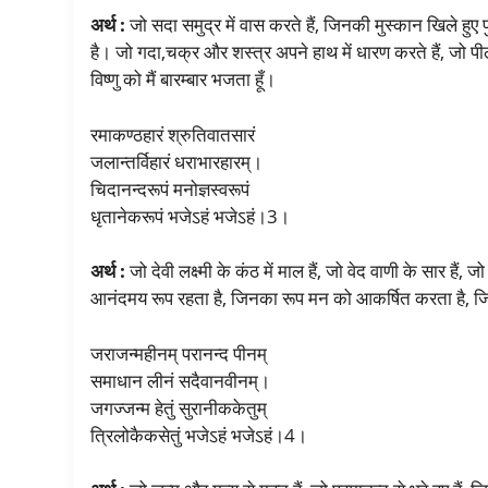
अर्थ :
जो सदा समुद्र में वास करते हैं, जिनकी मुस्कान खिले हुए 
है। जो गदा,चक्र और शस्त्र अपने हाथ में धारण करते हैं, जो पीले व
विष्णु को मैं बारम्बार भजता हूँ।
रमाकण्ठहारं श्रुतिवातसारं
जलान्तर्विहारं धराभारहारम्।
चिदानन्दरूपं मनोज्ञस्वरूपं
धृतानेकरूपं भजेऽहं भजेऽहं।3।
अर्थ :
जो देवी लक्ष्मी के कंठ में माल हैं, जो वेद वाणी के सार हैं
आनंदमय रूप रहता है, जिनका रूप मन को आकर्षित करता है, जिन्हों
जराजन्महीनम् परानन्द पीनम्
समाधान लीनं सदैवानवीनम्।
जगज्जन्म हेतुं सुरानीककेतुम्
त्रिलोकैकसेतुं भजेऽहं भजेऽहं।4।