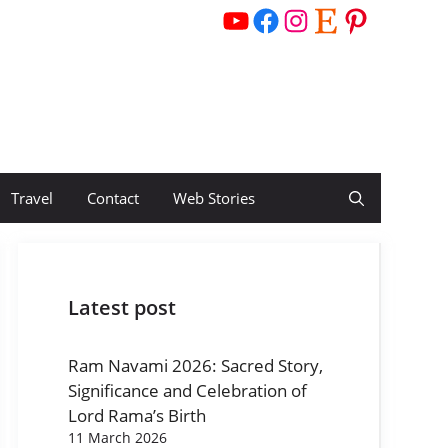
YouTube
Facebook
Instagram
Etsy
Pinterest
Travel
Contact
Web Stories
Latest post
Ram Navami 2026: Sacred Story,
Significance and Celebration of
Lord Rama’s Birth
11 March 2026