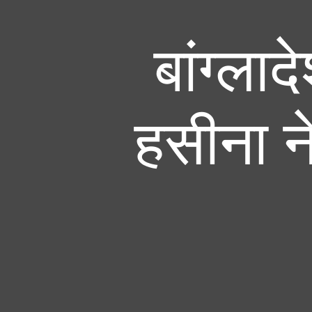
बांग्ला
हसीना न