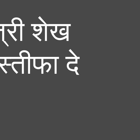
त्री शेख
्तीफा दे